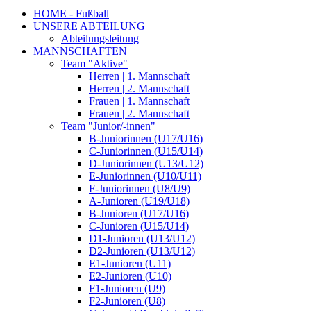
HOME - Fußball
UNSERE ABTEILUNG
Abteilungsleitung
MANNSCHAFTEN
Team "Aktive"
Herren | 1. Mannschaft
Herren | 2. Mannschaft
Frauen | 1. Mannschaft
Frauen | 2. Mannschaft
Team "Junior/-innen"
B-Juniorinnen (U17/U16)
C-Juniorinnen (U15/U14)
D-Juniorinnen (U13/U12)
E-Juniorinnen (U10/U11)
F-Juniorinnen (U8/U9)
A-Junioren (U19/U18)
B-Junioren (U17/U16)
C-Junioren (U15/U14)
D1-Junioren (U13/U12)
D2-Junioren (U13/U12)
E1-Junioren (U11)
E2-Junioren (U10)
F1-Junioren (U9)
F2-Junioren (U8)