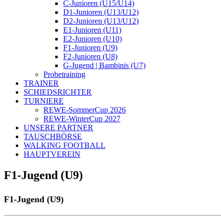
C-Junioren (U15/U14)
D1-Junioren (U13/U12)
D2-Junioren (U13/U12)
E1-Junioren (U11)
E2-Junioren (U10)
F1-Junioren (U9)
F2-Junioren (U8)
G-Jugend | Bambinis (U7)
Probetraining
TRAINER
SCHIEDSRICHTER
TURNIERE
REWE-SommerCup 2026
REWE-WinterCup 2027
UNSERE PARTNER
TAUSCHBÖRSE
WALKING FOOTBALL
HAUPTVEREIN
F1-Jugend (U9)
F1-Jugend (U9)