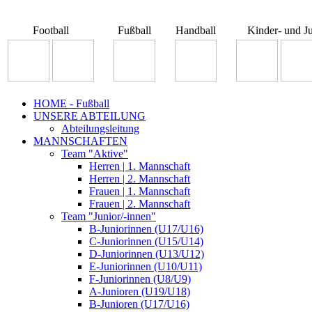
Football
Fußball
Handball
Kinder- und J
HOME - Fußball
UNSERE ABTEILUNG
Abteilungsleitung
MANNSCHAFTEN
Team "Aktive"
Herren | 1. Mannschaft
Herren | 2. Mannschaft
Frauen | 1. Mannschaft
Frauen | 2. Mannschaft
Team "Junior/-innen"
B-Juniorinnen (U17/U16)
C-Juniorinnen (U15/U14)
D-Juniorinnen (U13/U12)
E-Juniorinnen (U10/U11)
F-Juniorinnen (U8/U9)
A-Junioren (U19/U18)
B-Junioren (U17/U16)