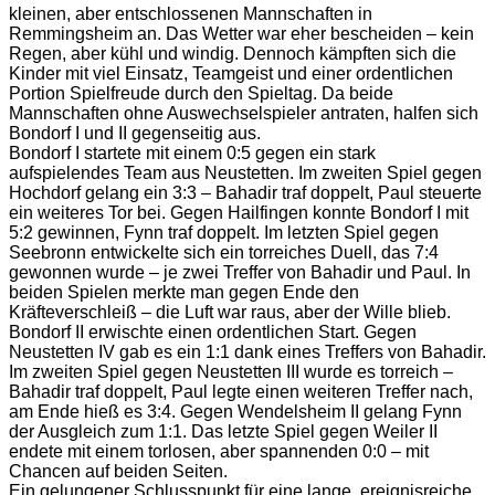
kleinen, aber entschlossenen Mannschaften in
Remmingsheim an. Das Wetter war eher bescheiden – kein
Regen, aber kühl und windig. Dennoch kämpften sich die
Kinder mit viel Einsatz, Teamgeist und einer ordentlichen
Portion Spielfreude durch den Spieltag. Da beide
Mannschaften ohne Auswechselspieler antraten, halfen sich
Bondorf I und II gegenseitig aus.
Bondorf I startete mit einem 0:5 gegen ein stark
aufspielendes Team aus Neustetten. Im zweiten Spiel gegen
Hochdorf gelang ein 3:3 – Bahadir traf doppelt, Paul steuerte
ein weiteres Tor bei. Gegen Hailfingen konnte Bondorf I mit
5:2 gewinnen, Fynn traf doppelt. Im letzten Spiel gegen
Seebronn entwickelte sich ein torreiches Duell, das 7:4
gewonnen wurde – je zwei Treffer von Bahadir und Paul. In
beiden Spielen merkte man gegen Ende den
Kräfteverschleiß – die Luft war raus, aber der Wille blieb.
Bondorf II erwischte einen ordentlichen Start. Gegen
Neustetten IV gab es ein 1:1 dank eines Treffers von Bahadir.
Im zweiten Spiel gegen Neustetten III wurde es torreich –
Bahadir traf doppelt, Paul legte einen weiteren Treffer nach,
am Ende hieß es 3:4. Gegen Wendelsheim II gelang Fynn
der Ausgleich zum 1:1. Das letzte Spiel gegen Weiler II
endete mit einem torlosen, aber spannenden 0:0 – mit
Chancen auf beiden Seiten.
Ein gelungener Schlusspunkt für eine lange, ereignisreiche