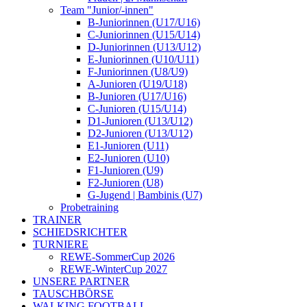
Team "Junior/-innen"
B-Juniorinnen (U17/U16)
C-Juniorinnen (U15/U14)
D-Juniorinnen (U13/U12)
E-Juniorinnen (U10/U11)
F-Juniorinnen (U8/U9)
A-Junioren (U19/U18)
B-Junioren (U17/U16)
C-Junioren (U15/U14)
D1-Junioren (U13/U12)
D2-Junioren (U13/U12)
E1-Junioren (U11)
E2-Junioren (U10)
F1-Junioren (U9)
F2-Junioren (U8)
G-Jugend | Bambinis (U7)
Probetraining
TRAINER
SCHIEDSRICHTER
TURNIERE
REWE-SommerCup 2026
REWE-WinterCup 2027
UNSERE PARTNER
TAUSCHBÖRSE
WALKING FOOTBALL