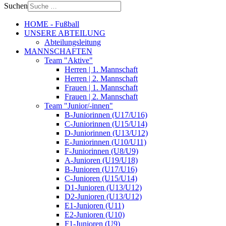
Suchen
HOME - Fußball
UNSERE ABTEILUNG
Abteilungsleitung
MANNSCHAFTEN
Team "Aktive"
Herren | 1. Mannschaft
Herren | 2. Mannschaft
Frauen | 1. Mannschaft
Frauen | 2. Mannschaft
Team "Junior/-innen"
B-Juniorinnen (U17/U16)
C-Juniorinnen (U15/U14)
D-Juniorinnen (U13/U12)
E-Juniorinnen (U10/U11)
F-Juniorinnen (U8/U9)
A-Junioren (U19/U18)
B-Junioren (U17/U16)
C-Junioren (U15/U14)
D1-Junioren (U13/U12)
D2-Junioren (U13/U12)
E1-Junioren (U11)
E2-Junioren (U10)
F1-Junioren (U9)