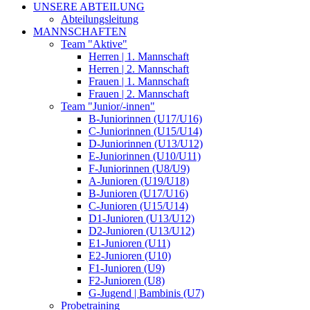
UNSERE ABTEILUNG
Abteilungsleitung
MANNSCHAFTEN
Team "Aktive"
Herren | 1. Mannschaft
Herren | 2. Mannschaft
Frauen | 1. Mannschaft
Frauen | 2. Mannschaft
Team "Junior/-innen"
B-Juniorinnen (U17/U16)
C-Juniorinnen (U15/U14)
D-Juniorinnen (U13/U12)
E-Juniorinnen (U10/U11)
F-Juniorinnen (U8/U9)
A-Junioren (U19/U18)
B-Junioren (U17/U16)
C-Junioren (U15/U14)
D1-Junioren (U13/U12)
D2-Junioren (U13/U12)
E1-Junioren (U11)
E2-Junioren (U10)
F1-Junioren (U9)
F2-Junioren (U8)
G-Jugend | Bambinis (U7)
Probetraining