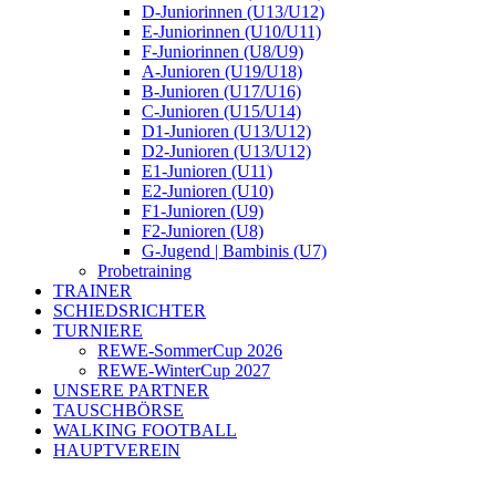
D-Juniorinnen (U13/U12)
E-Juniorinnen (U10/U11)
F-Juniorinnen (U8/U9)
A-Junioren (U19/U18)
B-Junioren (U17/U16)
C-Junioren (U15/U14)
D1-Junioren (U13/U12)
D2-Junioren (U13/U12)
E1-Junioren (U11)
E2-Junioren (U10)
F1-Junioren (U9)
F2-Junioren (U8)
G-Jugend | Bambinis (U7)
Probetraining
TRAINER
SCHIEDSRICHTER
TURNIERE
REWE-SommerCup 2026
REWE-WinterCup 2027
UNSERE PARTNER
TAUSCHBÖRSE
WALKING FOOTBALL
HAUPTVEREIN