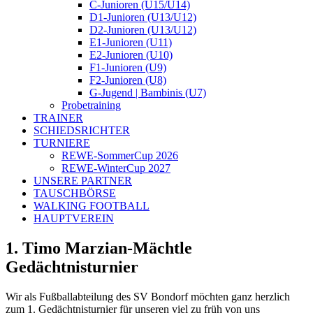
C-Junioren (U15/U14)
D1-Junioren (U13/U12)
D2-Junioren (U13/U12)
E1-Junioren (U11)
E2-Junioren (U10)
F1-Junioren (U9)
F2-Junioren (U8)
G-Jugend | Bambinis (U7)
Probetraining
TRAINER
SCHIEDSRICHTER
TURNIERE
REWE-SommerCup 2026
REWE-WinterCup 2027
UNSERE PARTNER
TAUSCHBÖRSE
WALKING FOOTBALL
HAUPTVEREIN
1. Timo Marzian-Mächtle
Gedächtnisturnier
Wir als Fußballabteilung des SV Bondorf möchten ganz herzlich
zum 1. Gedächtnisturnier für unseren viel zu früh von uns