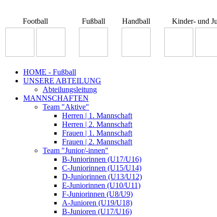
Football
Fußball
Handball
Kinder- und J
HOME - Fußball
UNSERE ABTEILUNG
Abteilungsleitung
MANNSCHAFTEN
Team "Aktive"
Herren | 1. Mannschaft
Herren | 2. Mannschaft
Frauen | 1. Mannschaft
Frauen | 2. Mannschaft
Team "Junior/-innen"
B-Juniorinnen (U17/U16)
C-Juniorinnen (U15/U14)
D-Juniorinnen (U13/U12)
E-Juniorinnen (U10/U11)
F-Juniorinnen (U8/U9)
A-Junioren (U19/U18)
B-Junioren (U17/U16)