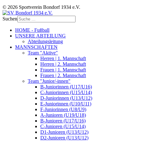
© 2026 Sportverein Bondorf 1934 e.V.
Suchen
HOME - Fußball
UNSERE ABTEILUNG
Abteilungsleitung
MANNSCHAFTEN
Team "Aktive"
Herren | 1. Mannschaft
Herren | 2. Mannschaft
Frauen | 1. Mannschaft
Frauen | 2. Mannschaft
Team "Junior/-innen"
B-Juniorinnen (U17/U16)
C-Juniorinnen (U15/U14)
D-Juniorinnen (U13/U12)
E-Juniorinnen (U10/U11)
F-Juniorinnen (U8/U9)
A-Junioren (U19/U18)
B-Junioren (U17/U16)
C-Junioren (U15/U14)
D1-Junioren (U13/U12)
D2-Junioren (U13/U12)