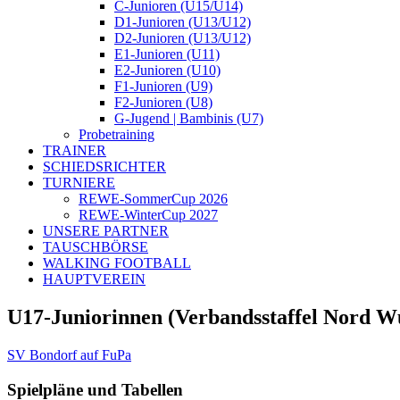
C-Junioren (U15/U14)
D1-Junioren (U13/U12)
D2-Junioren (U13/U12)
E1-Junioren (U11)
E2-Junioren (U10)
F1-Junioren (U9)
F2-Junioren (U8)
G-Jugend | Bambinis (U7)
Probetraining
TRAINER
SCHIEDSRICHTER
TURNIERE
REWE-SommerCup 2026
REWE-WinterCup 2027
UNSERE PARTNER
TAUSCHBÖRSE
WALKING FOOTBALL
HAUPTVEREIN
U17-Juniorinnen (Verbandsstaffel Nord W
SV Bondorf auf FuPa
Spielpläne und Tabellen